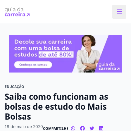
Faça o curso dos sonhos
Encontre bolsas de estudos de até 80% em
menos de 1 minuto!
O que você quer estudar?
Em que cidade quer estudar?
EDUCAÇÃO
Saiba como funcionam as
Modalidade preferida
bolsas de estudo do Mais
Bolsas
Presencial
À distância
18 de maio de 2020
COMPARTILHE
Tipo de formação