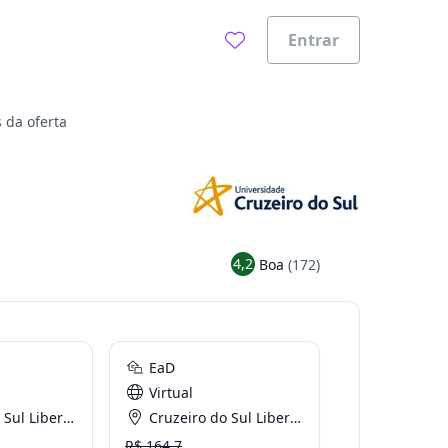
Entrar
 da oferta
4,2
Boa
(172)
EaD
Virtual
rdade - São Paulo
Cruzeiro do Sul Liberdade - São Paulo
R$ 164.7