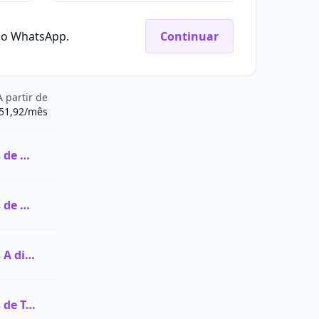
elo WhatsApp.
Continuar
A partir de
51,92/mês
Ver todas as vagas de Graduação na UNICSUL - Cruzeiro do Sul
Ver todas as vagas de Pós-graduação na UNICSUL - Cruzeiro do Sul
Ver todas as vagas A distância (EaD) na UNICSUL - Cruzeiro do Sul
Ver todas as vagas de Técnico na UNICSUL - Cruzeiro do Sul