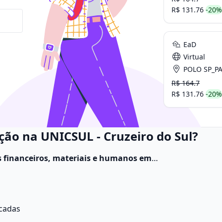
R$ 131.76
-20%
EaD
Virtual
POLO SP_PAULISTA (UNIV. CRUZE
R$ 164.7
R$ 131.76
-20%
ção na UNICSUL - Cruzeiro do Sul?
s financeiros, materiais e humanos em
ce das metas organizacionais.
Suas
ão de desempenho e planejamento técnico.
icadas