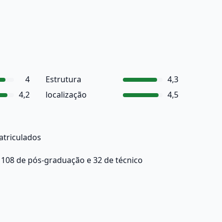
4
Estrutura
4,3
4,2
localização
4,5
atriculados
 108 de pós-graduação e 32 de técnico