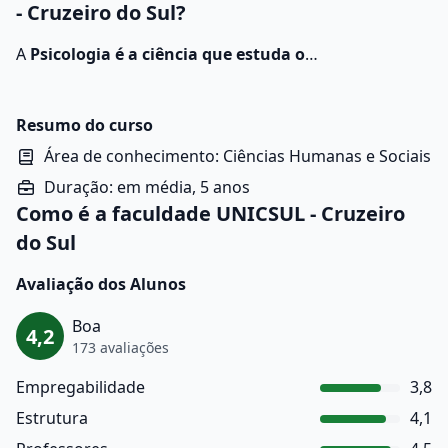
- Cruzeiro do Sul?
A
Psicologia é a ciência que estuda o
comportamento humano e os processos mentais
,
como emoções, pensamentos, percepções e atitudes,
buscando compreender como as pessoas sentem,
Resumo do curso
pensam e agem em diferentes situações.
Área de conhecimento: Ciências Humanas e Sociais
Duração: em média, 5 anos
Como é a faculdade UNICSUL - Cruzeiro
do Sul
Avaliação dos Alunos
Boa
4,2
173 avaliações
Empregabilidade
3,8
Estrutura
4,1