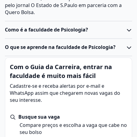
pelo jornal O Estado de S.Paulo em parceria com a
Quero Bolsa.
Como é a faculdade de Psicologia?
Duração: em média 5 anos.
O que se aprende na faculdade de Psicologia?
Titulação: Bacharelado
Base teórica: disciplinas como neurociência,
filosofia
,
A
Psicologia é a ciência que estuda o
Com o Guia da Carreira, entrar na
sociologia
,
antropologia
,
estatística
e métodos de
comportamento humano e os processos mentais
,
pesquisa.
faculdade é muito mais fácil
como emoções, pensamentos, percepções e atitudes,
Áreas específicas: Psicologia do Desenvolvimento,
buscando compreender como as pessoas sentem,
Cadastre-se e receba alertas por e-mail e
Psicologia Social
,
Psicopatologia
, Avaliação
pensam e agem em diferentes situações.
WhatsApp assim que chegarem novas vagas do
Psicológica,
Psicologia Clínica
,
Organizacional
,
Em resumo:
seu interesse.
Educacional
, entre outras.
O curso de Psicologia é voltado ao estudo do
Prática: estágios supervisionados obrigatórios em
comportamento humano, emoções, pensamentos e
diferentes campos da Psicologia.
Busque sua vaga
relações sociais, com base teórica em disciplinas como
Trabalho final: geralmente exige a produção de um
Compare preços e escolha a vaga que cabe no
biologia, sociologia, filosofia, neurociência etc., e
TCC.
seu bolso
práticas como estágios e produção de trabalho final.