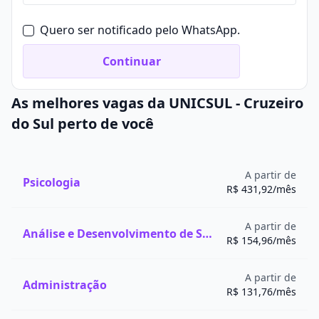
aplicação das leis e a proteção dos
direitos humanos
.
de Direito da Unicarioca, Mirian Maciel Cavalcanti.
Além disso, o bacharelado em Direito tem parte de sua
Quero ser notificado pelo WhatsApp.
carga horária destinada à realização de
estágios
Encontre bolsas de estudo para o curso de
supervisionados
. O curso também envolve a
Continuar
Direito
elaboração de um
Trabalho de Conclusão de Curso
(TCC)
.
As melhores vagas da UNICSUL - Cruzeiro
do Sul perto de você
A partir de
Psicologia
R$ 431,92/mês
A partir de
Análise e Desenvolvimento de Sistemas
R$ 154,96/mês
Quanto anos dura o curso de Direito?
A partir de
Administração
A faculdade de Direito tem uma
duração mínima de 5
R$ 131,76/mês
anos
, sendo dividida em 10 semestres, com uma carga