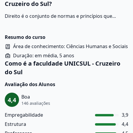
Cruzeiro do Sul?
Direito é o conjunto de normas e princípios que
regulam as relações entre indivíduos e instituições na
sociedade, com o objetivo de garantir a justiça, a
ordem e o bem-estar social. Para ingressar em Direito,
Resumo do curso
é importante ter domínio de interpretação de texto,
Área de conhecimento: Ciências Humanas e Sociais
redação, filosofia, sociologia e atualidades.
Duração: em média, 5 anos
Como é a faculdade UNICSUL - Cruzeiro
do Sul
Avaliação dos Alunos
Boa
4,4
146 avaliações
Empregabilidade
3,9
Estrutura
4,4