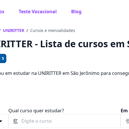
os
Teste Vocacional
Blog
 sabe o que você quer estudar?
os te guiar no caminho ideal para seus estudos
/
UNIRITTER
/
Cursos e mensalidades
RITTER - Lista de cursos em 
 5
Sim, já sei
ou em estudar na UNIRITTER em São Jerônimo para conseg
ê pode escolher entre 750 cursos e 4 campus na cidade, a
 e R$ 189,80.
Ainda não sei
Qual curso quer estudar?
Em 