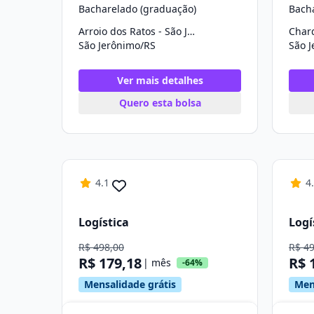
Bacharelado (graduação)
Bach
Arroio dos Ratos - São Jerônimo
São Jerônimo/RS
São 
Ver mais detalhes
Quero esta bolsa
4.1
4
Logística
Logí
R$ 498,00
R$ 4
R$ 179,18
R$ 
| mês
-64%
Mensalidade grátis
Men