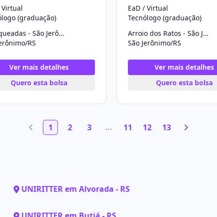
 Virtual
EaD / Virtual
ólogo (graduação)
Tecnólogo (graduação)
Charqueadas - São Jerônimo
Arroio dos Ratos - São Jerônimo
Jerônimo/RS
São Jerônimo/RS
Ver mais detalhes
Ver mais detalhes
Quero esta bolsa
Quero esta bolsa
1
2
3
11
12
13
UNIRITTER em Alvorada - RS
UNIRITTER em Butiá - RS