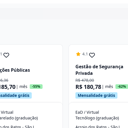
Continuar
.1
4.1
Gestão de Segurança
ções Públicas
Privada
16,36
R$ 478,00
185,70
R$ 180,78
| mês
| mês
-55%
-62%
salidade grátis
Mensalidade grátis
 Virtual
EaD / Virtual
arelado (graduação)
Tecnólogo (graduação)
Arroio dos Ratos - São Jerônimo
Arroio dos Ratos - São Jerônimo