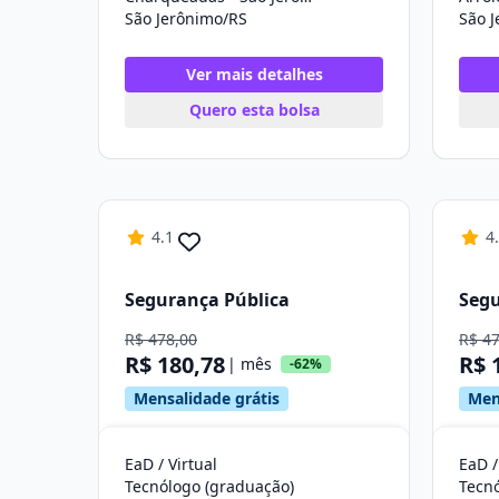
São Jerônimo/RS
São 
Ver mais detalhes
Quero esta bolsa
4.1
4
Segurança Pública
Segu
R$ 478,00
R$ 4
R$ 180,78
R$ 
| mês
-62%
Mensalidade grátis
Men
EaD / Virtual
EaD /
Tecnólogo (graduação)
Tecn