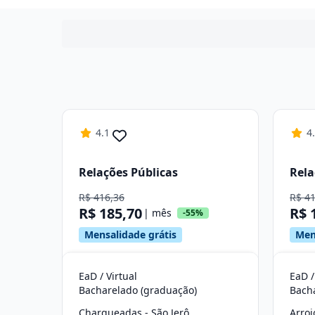
4.1
4
Relações Públicas
Rela
R$ 416,36
R$ 4
R$ 185,70
R$ 
| mês
-55%
Mensalidade grátis
Men
EaD / Virtual
EaD /
Bacharelado (graduação)
Bach
Charqueadas - São Jerônimo