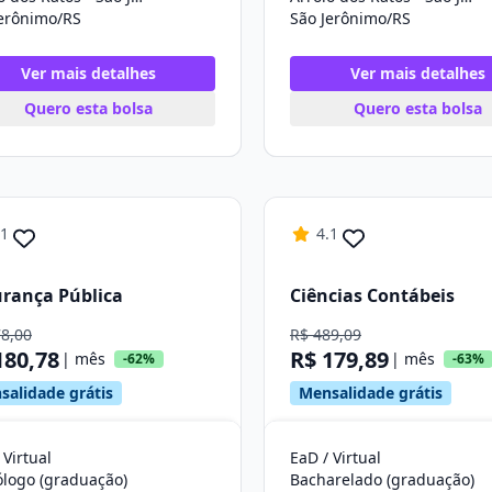
Jerônimo/RS
São Jerônimo/RS
Ver mais detalhes
Ver mais detalhes
Quero esta bolsa
Quero esta bolsa
.1
4.1
rança Pública
Ciências Contábeis
78,00
R$ 489,09
180,78
R$ 179,89
| mês
| mês
-62%
-63%
salidade grátis
Mensalidade grátis
 Virtual
EaD / Virtual
ólogo (graduação)
Bacharelado (graduação)