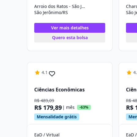
Arroio dos Ratos - São Jerônimo
São Jerônimo/RS
São 
Ver mais detalhes
Quero esta bolsa
4.1
4
Ciências Econômicas
Ciên
R$ 489,09
R$ 4
R$ 179,89
R$ 
| mês
-63%
Mensalidade grátis
Men
EaD / Virtual
EaD /