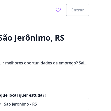
Entrar
0%
São Jerônimo, RS
uir melhores oportunidades de emprego? Saiba
lém de pagar mensalidades que ficam entre
que local quer estudar?