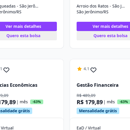
Charqueadas - São Jerônimo
Arroio dos Ratos - São Jerônimo
Jerônimo/RS
São Jerônimo/RS
Ver mais detalhes
Ver mais detalhes
Quero esta bolsa
Quero esta bolsa
.1
4.1
cias Econômicas
Gestão Financeira
89,09
R$ 489,09
179,89
R$ 179,89
| mês
| mês
-63%
-63%
salidade grátis
Mensalidade grátis
 Virtual
EaD / Virtual