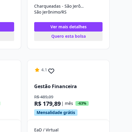
Charqueadas - São Jerônimo
São Jerônimo/RS
Ver mais detalhes
Quero esta bolsa
4.1
Gestão Financeira
R$ 489,09
R$ 179,89
| mês
-63%
Mensalidade grátis
EaD / Virtual