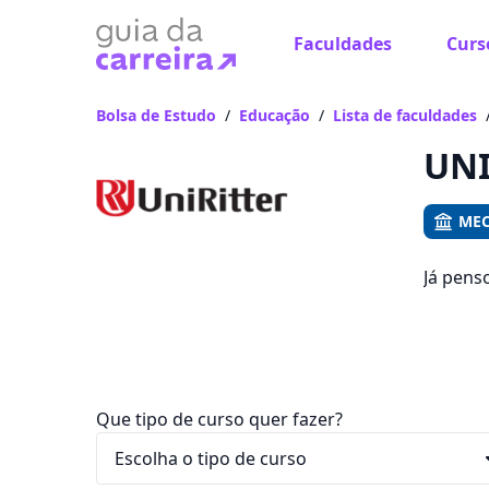
Faculdades
Curs
Já
Vam
Bolsa de Estudo
/
Educação
/
Lista de faculdades
UNI
MEC
Já pens
que voc
R$ 92,16
Que tipo de curso quer fazer?