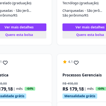
arelado (graduação)
Tecnólogo (graduação)
Charqueadas - São Jerônimo
Charqueadas - São Jerônimo
Jerônimo/RS
São Jerônimo/RS
Ver mais detalhes
Ver mais detalhes
Quero esta bolsa
Quero esta bolsa
.1
4.1
stica
Processos Gerenciais
98,00
R$ 498,00
179,18
R$ 179,18
| mês
| mês
-64%
-64%
salidade grátis
Mensalidade grátis