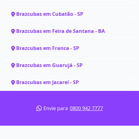
Brazcubas em Cubatão - SP
Brazcubas em Feira de Santana - BA
Brazcubas em Franca - SP
Brazcubas em Guarujá - SP
Brazcubas em Jacareí - SP
Envie para
0800 942 7777