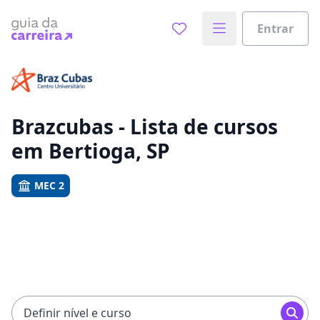
Entrar
Já sabe o que você quer estudar?
Vamos te guiar no caminho ideal para seus estudos
0%
Brazcubas - Lista de cursos
em Bertioga, SP
Sim, já sei
MEC 2
Ainda não sei
Definir nível e curso