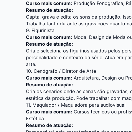
Curso mais comum:
Produção Fonográfica,
Rá
Resumo de atuação:
Capta, grava e edita os sons da produção. Isso i
Trabalha tanto durante as gravações quanto n
9. Figurinista
Curso mais comum:
Moda
,
Design de Moda
ou
Resumo de atuação:
Cria e seleciona os figurinos usados pelos per
personalidade e contexto da série. Atua em pa
arte.
10. Cenógrafo / Diretor de Arte
Curso mais comum:
Arquitetura
,
Design
ou Pr
Resumo de atuação:
Cria os cenários onde as cenas são gravadas, 
estética da produção. Pode trabalhar com maque
11. Maquiador / Maquiadora para audiovisual
Curso mais comum:
Cursos técnicos ou profi
Estética
Resumo de atuação:
Responsável pela caracterização dos personage