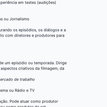
experiência em testes (audições)
as
ou
Jornalismo
turando os episódios, os diálogos e a
to com diretores e produtores para
 de um episódio ou temporada. Dirige
 aspectos criativos da filmagem, da
mercado de trabalho
nema
ou
Rádio e TV
odução. Pode atuar como produtor
 ou como produtor de set