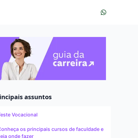
r?
udar?
À distância
incipais assuntos
Teste Vocacional
Pós
onheça os principais cursos de faculdade e
eja onde fazer