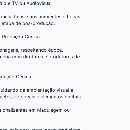
dio e TV
ou
Audiovisual
nclui falas, sons ambientes e trilhas.
a etapa de pós-produção.
 Produção Cênica
sonagens, respeitando época,
rceria com diretores e produtores de
odução Cênica
cuidando da ambientação visual e
tes, sets reais e elementos digitais.
ssionalizantes em Maquiagem
ou
ns, seja para maquiagem tradicional,