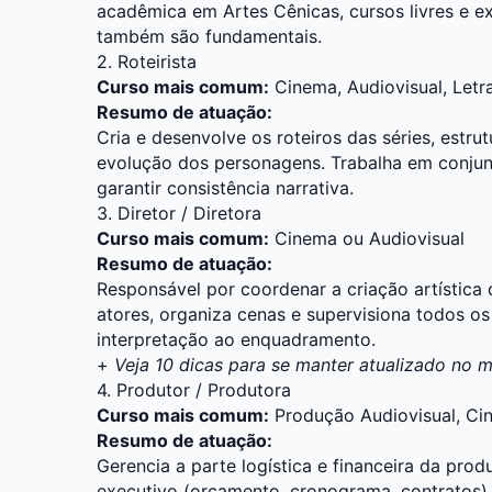
acadêmica em
Artes Cênicas
, cursos livres e 
também são fundamentais.
2. Roteirista
Curso mais comum:
Cinema
,
Audiovisual
,
Letr
Resumo de atuação:
Cria e desenvolve os roteiros das séries, estru
evolução dos personagens. Trabalha em conjun
garantir consistência narrativa.
3. Diretor / Diretora
Curso mais comum:
Cinema
ou
Audiovisual
Resumo de atuação:
Responsável por coordenar a criação artística
atores, organiza cenas e supervisiona todos os
interpretação ao enquadramento.
+
Veja 10 dicas para se manter atualizado no 
4. Produtor / Produtora
Curso mais comum:
Produção Audiovisual
,
Ci
Resumo de atuação:
Gerencia a parte logística e financeira da pr
executivo (orçamento, cronograma, contratos)