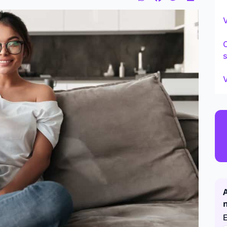
Continu
V
s
V
A
E