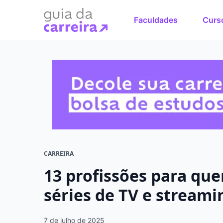
Faculdades
Curs
Faça o cu
sonhos
Encontre bolsas 
em menos de 1 mi
CARREIRA
13 profissões para qu
séries de TV e streami
7 de julho de 2025