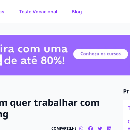
os
Teste Vocacional
Blog
rso dos
O que você quer estuda
de estudos de até 80%
nuto!
Em que cidade quer est
Modalidade preferida
Presencial
Pr
em quer trabalhar com
Tipo de formação
ng
Graduação
C
v
COMPARTILHE