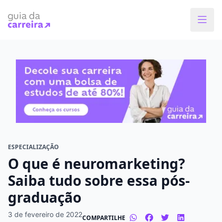
Faça o curso dos sonhos
Encontre bolsas de estudos de até 80% em
menos de 1 minuto!
O que você quer estudar?
Em que cidade quer estudar?
ESPECIALIZAÇÃO
O que é neuromarketing?
Modalidade preferida
Saiba tudo sobre essa pós-
graduação
Presencial
À distância
3 de fevereiro de 2022
COMPARTILHE
Tipo de formação