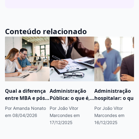
Conteúdo relacionado
Qual a diferença
Administração
Administração
entre MBA e pós-
Pública: o que é,
hospitalar: o que
graduação?
onde atuar,
é, onde atuar,
Por Amanda Nonato
Por João Vitor
Por João Vitor
salário e
salário e
em 08/04/2026
Marcondes
em
Marcondes
em
formação exigida
formação
17/12/2025
16/12/2025