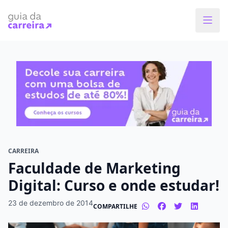
Faça o curso dos sonhos
Encontre bolsas de estudos de até 80% em
menos de 1 minuto!
O que você quer estudar?
Em que cidade quer estudar?
CARREIRA
Faculdade de Marketing
Modalidade preferida
Digital: Curso e onde estudar!
Presencial
À distância
23 de dezembro de 2014
COMPARTILHE
Tipo de formação