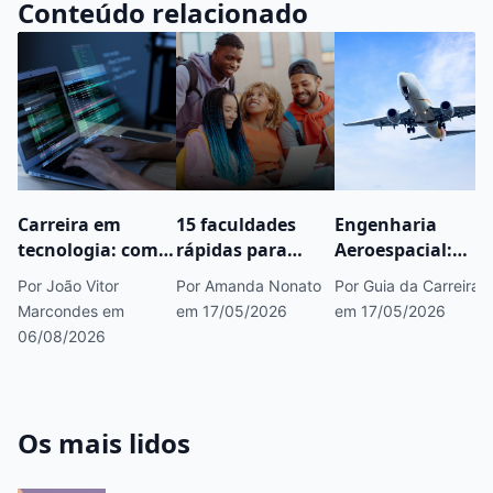
Conteúdo relacionado
Carreira em
15 faculdades
Engenharia
tecnologia: como
rápidas para
Aeroespacial:
começar, áreas
fazer concurso
saiba tudo sobre
Por João Vitor
Por Amanda Nonato
Por Guia da Carreira
em alta e
público que você
esse curso
Marcondes
em
em 17/05/2026
em 17/05/2026
caminhos para
precisa conhecer
06/08/2026
crescer
Os mais lidos