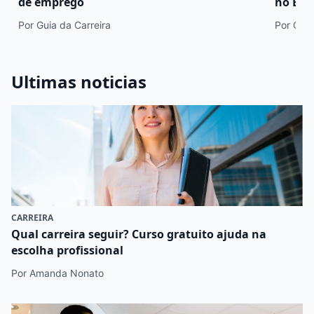
de emprego
no En
Por Guia da Carreira
Por Cami
Ultimas noticias
CARREIRA
Qual carreira seguir? Curso gratuito ajuda na
escolha profissional
Por Amanda Nonato