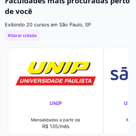
Faculdades mais procuradas perto
de você
Exibindo 20 cursos em São Paulo, SP
Alterar cidade
UNIP
USJT
Mensalidades a partir de
Mens
R$ 135/mês