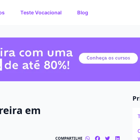
os
Teste Vocacional
Blog
rso dos
O que você quer estuda
de estudos de até 80%
nuto!
Em que cidade quer est
Modalidade preferida
Presencial
Pr
reira em
Tipo de formação
Graduação
C
v
COMPARTILHE