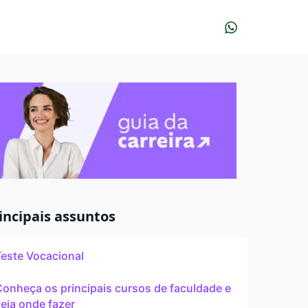
r?
udar?
À distância
incipais assuntos
Teste Vocacional
Pós
onheça os principais cursos de faculdade e
eja onde fazer