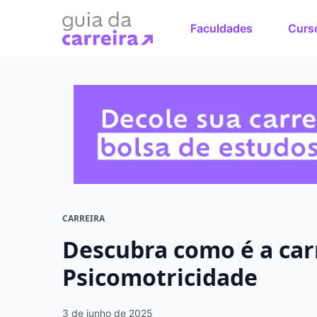
Faculdades
Curs
Faça o cu
sonhos
Encontre bolsas 
em menos de 1 mi
CARREIRA
Descubra como é a car
Psicomotricidade
3 de junho de 2025