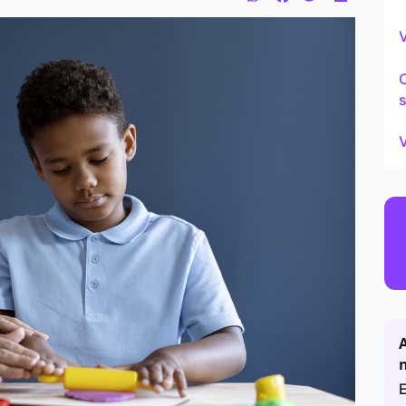
Continu
V
s
V
A
E