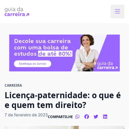
Faça o curso dos sonhos
Encontre bolsas de estudos de até 80% em
menos de 1 minuto!
O que você quer estudar?
Em que cidade quer estudar?
CARREIRA
Licença-paternidade: o que é
Modalidade preferida
e quem tem direito?
Presencial
À distância
7 de fevereiro de 2023
COMPARTILHE
Tipo de formação