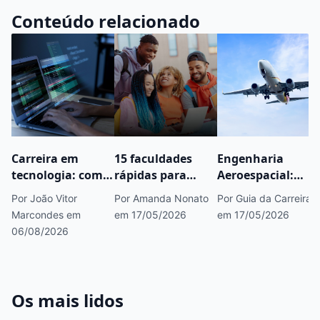
Conteúdo relacionado
Carreira em
15 faculdades
Engenharia
tecnologia: como
rápidas para
Aeroespacial:
começar, áreas
fazer concurso
saiba tudo sobre
Por João Vitor
Por Amanda Nonato
Por Guia da Carreira
em alta e
público que você
esse curso
Marcondes
em
em 17/05/2026
em 17/05/2026
caminhos para
precisa conhecer
06/08/2026
crescer
Os mais lidos