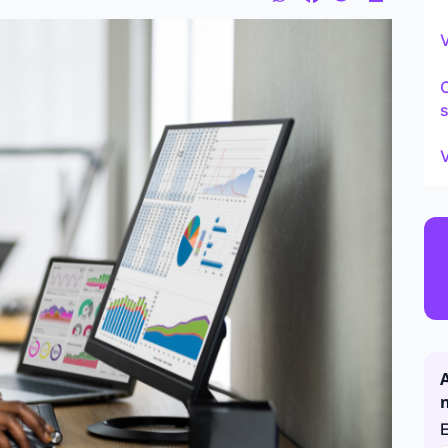
Continu
V
s
V
A
E