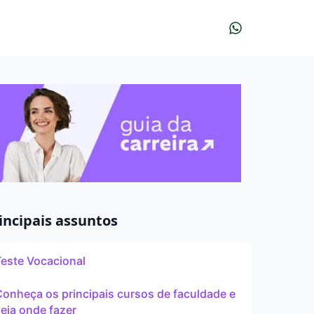
r?
udar?
À distância
incipais assuntos
Teste Vocacional
Pós
onheça os principais cursos de faculdade e
eja onde fazer