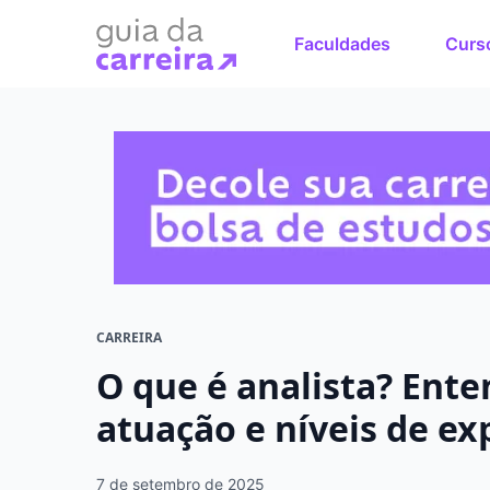
Faculdades
Curs
Faça o cu
sonhos
Encontre bolsas 
em menos de 1 mi
CARREIRA
O que é analista? Ente
atuação e níveis de ex
7 de setembro de 2025