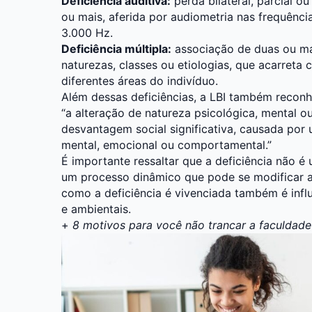
Deficiência auditiva:
perda bilateral, parcial ou
ou mais, aferida por audiometria nas frequênci
3.000 Hz.
Deficiência múltipla:
associação de duas ou mai
naturezas, classes ou etiologias, que acarret
diferentes áreas do indivíduo.
Além dessas deficiências, a LBI também reconhe
“a alteração de natureza psicológica, mental ou
desvantagem social significativa, causada po
mental, emocional ou comportamental.”
É importante ressaltar que a deficiência não é 
um processo dinâmico que pode se modificar a
como a deficiência é vivenciada também é influe
e ambientais.
+
8 motivos para você não trancar a faculdade