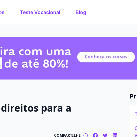
os
Teste Vocacional
Blog
rso dos
O que você quer estuda
de estudos de até 80%
nuto!
Em que cidade quer est
Modalidade preferida
Presencial
Pr
direitos para a
Tipo de formação
Graduação
C
v
COMPARTILHE