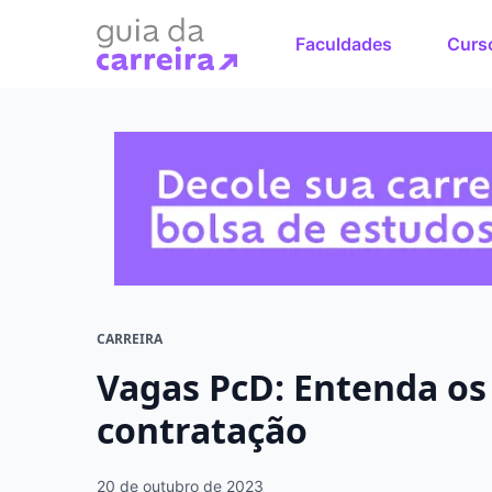
Faculdades
Curs
Faça o cu
sonhos
Encontre bolsas 
em menos de 1 mi
CARREIRA
Vagas PcD: Entenda os 
contratação
20 de outubro de 2023