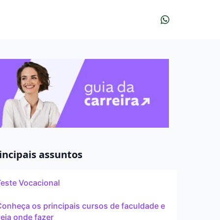
r?
udar?
À distância
incipais assuntos
Teste Vocacional
Pós
onheça os principais cursos de faculdade e
eja onde fazer