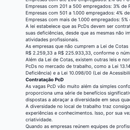
Empresas com 201 a 500 empregados: 3% de 
Empresas com 501 a 1.000 empregados: 4% de
Empresas com mais de 1.000 empregados: 5% 
A lei estabelece que as PcDs devem ser contr
suas deficiências, desde que as mesmas não i
atividades profissionais.
As empresas que não cumprem a Lei de Cotas e
R$ 2.259,33 a R$ 225.933,33, conforme o nú
Além da Lei de Cotas, existem outras leis e no
PcDs no mercado de trabalho, como a Lei 13.1
Deficiência) e a Lei 10.098/00 (Lei de Acessibil
Contratação PcD
As vagas PcD vão muito além da simples confor
proporciona uma série de benefícios significat
dispostas a abraçar a diversidade em seus qua
A diversidade no local de trabalho traz consig
experiências e conhecimentos. Isso, por sua ve
criatividade.
Quando as empresas reúnem equipes de profiss