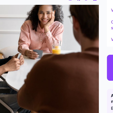
Continu
V
s
V
A
E