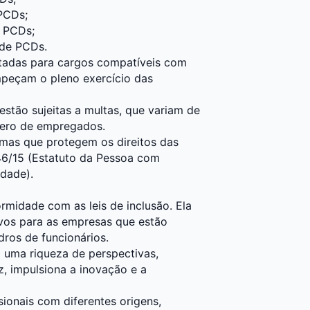
PCDs;
 PCDs;
de PCDs.
atadas para cargos compatíveis com
mpeçam o pleno exercício das
stão sujeitas a multas, que variam de
mero de empregados.
rmas que protegem os direitos das
46/15 (Estatuto da Pessoa com
idade).
midade com as leis de inclusão. Ela
ivos para as empresas que estão
dros de funcionários.
o uma riqueza de perspectivas,
z, impulsiona a inovação e a
ionais com diferentes origens,