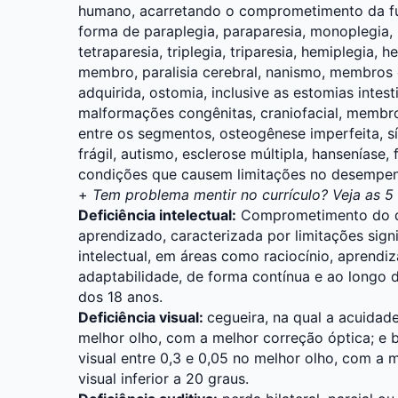
humano, acarretando o comprometimento da fu
forma de paraplegia, paraparesia, monoplegia, 
tetraparesia, triplegia, triparesia, hemiplegia
membro, paralisia cerebral, nanismo, membro
adquirida, ostomia, inclusive as estomias intesti
malformações congênitas, craniofacial, memb
entre os segmentos, osteogênese imperfeita, 
frágil, autismo, esclerose múltipla, hanseníase, 
condições que causem limitações no desempen
+
Tem problema mentir no currículo? Veja as 
Deficiência intelectual:
Comprometimento do de
aprendizado, caracterizada por limitações sign
intelectual, em áreas como raciocínio, aprend
adaptabilidade, de forma contínua e ao longo
dos 18 anos.
Deficiência visual:
cegueira, na qual a acuidad
melhor olho, com a melhor correção óptica; e b
visual entre 0,3 e 0,05 no melhor olho, com a
visual inferior a 20 graus.