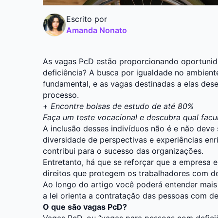
Escrito por
Amanda Nonato
As vagas PcD estão proporcionando oportunid
deficiência? A busca por igualdade no ambiente
fundamental, e as vagas destinadas a elas de
processo.
+
Encontre bolsas de estudo de até 80%
Faça um teste vocacional e descubra qual fac
A inclusão desses indivíduos não é e não deve
diversidade de perspectivas e experiências en
contribui para o sucesso das organizações.
Entretanto, há que se reforçar que a empresa 
direitos que protegem os trabalhadores com de
Ao longo do artigo você poderá entender mai
a lei orienta a contratação das pessoas com def
O que são vagas PcD?
Vagas PcD, ou “vagas para pessoas com defic