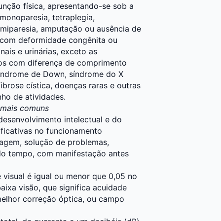
nção física, apresentando-se sob a
monoparesia, tetraplegia,
, hemiparesia, amputação ou ausência de
s com deformidade congênita ou
nais e urinárias, exceto as
ros com diferença de comprimento
síndrome de Down, síndrome do X
fibrose cística, doenças raras e outras
ho de atividades.
5 mais comuns
senvolvimento intelectual e do
ificativas no funcionamento
izagem, solução de problemas,
 do tempo, com manifestação antes
e visual é igual ou menor que 0,05 no
aixa visão, que significa acuidade
 melhor correção óptica, ou campo