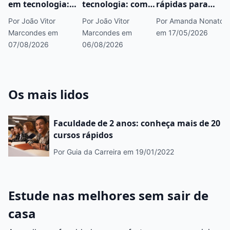
em tecnologia:
tecnologia: como
rápidas para
como estudar TI
começar, áreas
fazer concurso
Por João Vitor
Por João Vitor
Por Amanda Nonato
pagando menos
em alta e
público que você
Marcondes
em
Marcondes
em
em 17/05/2026
caminhos para
precisa conhecer
07/08/2026
06/08/2026
crescer
Os mais lidos
Faculdade de 2 anos: conheça mais de 20
cursos rápidos
Por Guia da Carreira
em 19/01/2022
Estude nas melhores sem sair de
casa